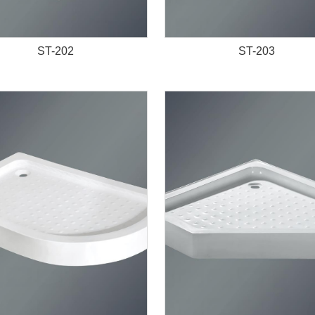
ST-202
ST-203