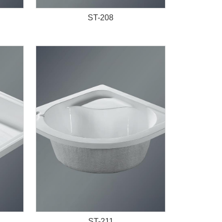
ST-208
ST-211